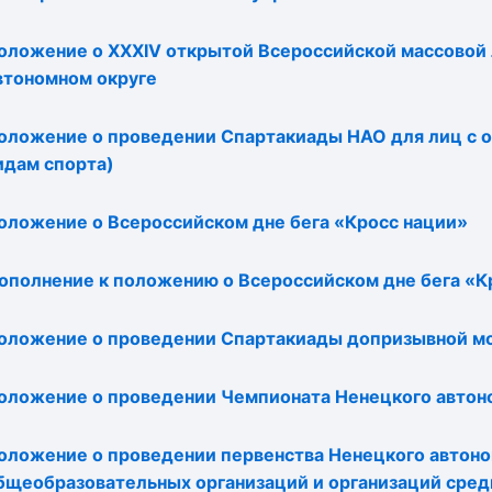
оложение о XXXIV открытой Всероссийской массовой
втономном округе
оложение о проведении Спартакиады НАО для лиц с о
идам спорта)
оложение о Всероссийском дне бега «Кросс нации»
ополнение к положению о Всероссийском дне бега «К
оложение о проведении Спартакиады допризывной м
оложение о проведении Чемпионата Ненецкого автоно
оложение о проведении первенства Ненецкого автоно
бщеобразовательных организаций и организаций сред