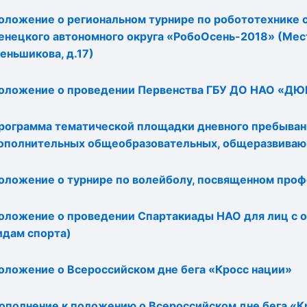
оложение о региональном турнире по робототехнике
енецкого автономного округа «РобоОсень-2018» (Место
еньшикова, д.17)
оложение о проведении Первенства ГБУ ДО НАО «ДЮ
рограмма тематической площадки дневного пребывани
ополнительных общеобразовательных, общеразвива
оложение о турнире по волейболу, посвященном проф
оложение о проведении Спартакиады НАО для лиц с о
идам спорта)
оложение о Всероссийском дне бега «Кросс нации»
ополнение к положению о Всероссийском дне бега «К