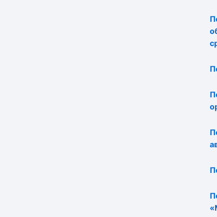
П
о
с
П
П
о
П
а
П
П
«