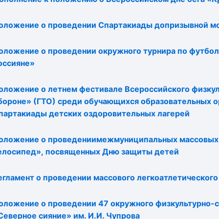
оложение о проведении Спартакиады допризывной мо
оложение о проведении окружного турнира по футболу
оссияне»
оложение о летнем фестивале Всероссийского физкуль
бороне» (ГТО) среди обучающихся образовательных 
партакиады детских оздоровительных лагерей
оложение о проведениимежмуниципальных массовых 
елосипед», посвященных Дню защиты детей
егламент о проведении массового легкоатлетическог
оложение о проведении 47 окружного физкультурно-с
Северное сияние» им. И.И. Чупрова