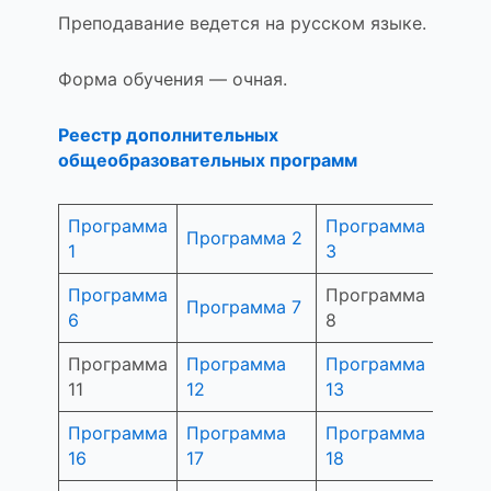
Преподавание ведется на русском языке.
Форма обучения — очная.
Реестр дополнительных
общеобразовательных программ
Программа
Программа
Прог
Программа 2
1
3
4
Программа
Программа
Прог
Программа 7
6
8
9
Программа
Программа
Программа
Прог
11
12
13
14
Программа
Программа
Программа
Прог
16
17
18
19