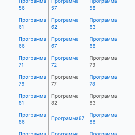
Программа
Программа
Программа
Прог
56
57
58
59
Программа
Программа
Программа
Прог
61
62
63
64
Программа
Программа
Программа
Прог
66
67
68
69
Программа
Программа
Программа
Прог
71
72
73
74
Программа
Программа
Программа
Прог
76
77
78
79
Программа
Программа
Программа
Прог
81
82
83
84
Программа
Программа
Прог
Программа87
86
88
89
Программа
Программа
Программа
Прог