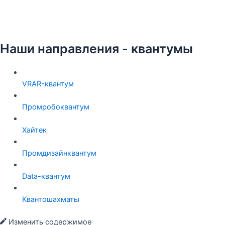
Наши направления -
квантумы
VRAR-квантум
Промробоквантум
Хайтек
Промдизайнквантум
Data-квантум
Квантошахматы
Изменить содержимое