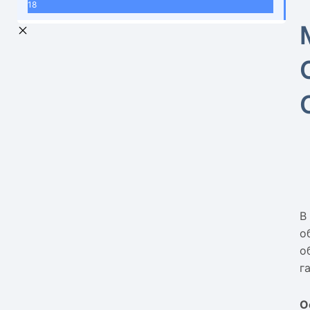
18
В
о
о
г
О