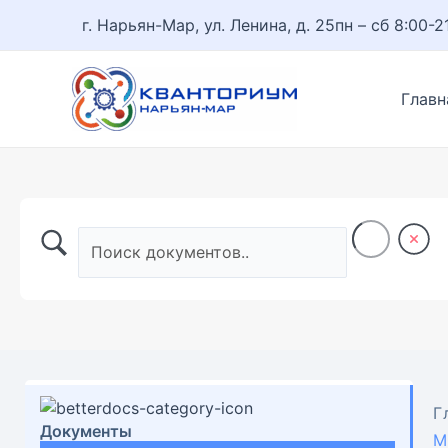
Перейти
г. Нарьян-Мар, ул. Ленина, д. 25
пн – сб 8:00-2
к
содержимому
Главн
Г
Документы
М