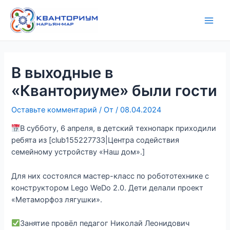
Перейти
Навигация
Main
к
по
Men
содержимому
записям
В выходные в
«Кванториуме» были гости
Оставьте комментарий
/ От
/
08.04.2024
В субботу, 6 апреля, в детский технопарк приходили
ребята из [club155227733|Центра содействия
семейному устройству «Наш дом».]
Для них состоялся мастер-класс по робототехнике с
конструктором Lego WeDo 2.0. Дети делали проект
«Метаморфоз лягушки».
Занятие провёл педагог Николай Леонидович