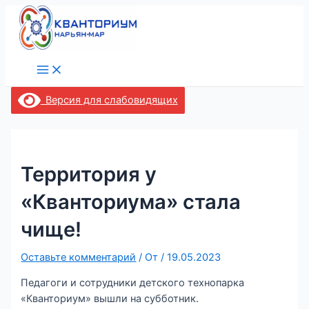
Main
Перейти
Навигация
Menu
к
по
содержимому
записям
Версия для слабовидящих
Территория у
«Кванториума» стала
чище!
Оставьте комментарий
/ От
/
19.05.2023
Педагоги и сотрудники детского технопарка
«Кванториум» вышли на субботник.