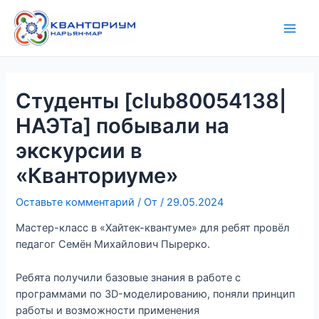
Перейти
Навигация
Main
к
по
Men
содержимому
записям
Студенты [club80054138|
НАЭТа] побывали на
экскурсии в
«Кванториуме»
Оставьте комментарий
/ От
/
29.05.2024
Мастер-класс в «Хайтек-квантуме» для ребят провёл
педагог Семён Михайлович Пырерко.
Ребята получили базовые знания в работе с
программами по 3D-моделированию, поняли принцип
работы и возможности применения