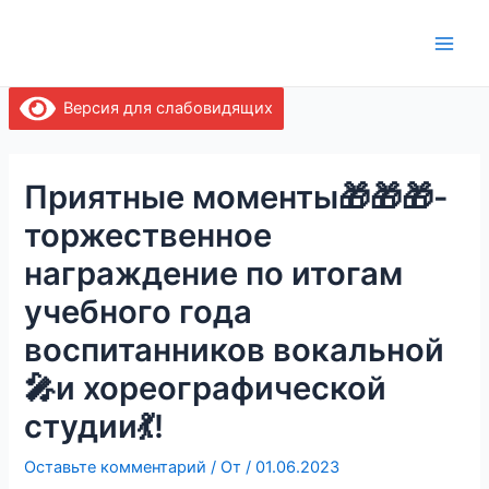
Перейти
Навигация
Main
к
по
Men
содержимому
записям
Версия для слабовидящих
Приятные моменты🎁🎁🎁-
торжественное
награждение по итогам
учебного года
воспитанников вокальной
🎤и хореографической
студии💃!
Оставьте комментарий
/ От
/
01.06.2023