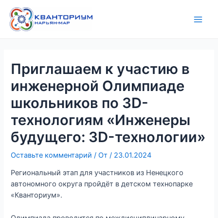
Перейти
Навигация
Main
к
по
Men
содержимому
записям
Приглашаем к участию в
инженерной Олимпиаде
школьников по 3D-
технологиям «Инженеры
будущего: 3D-технологии»
Оставьте комментарий
/ От
/
23.01.2024
Региональный этап для участников из Ненецкого
автономного округа пройдёт в детском технопарке
«Кванториум».
Олимпиада проводится по междисциплинарному