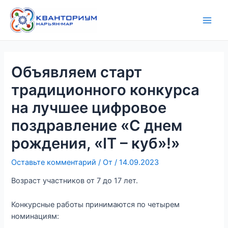
Перейти
Навигация
Main
к
по
Men
содержимому
записям
Объявляем старт
традиционного конкурса
на лучшее цифровое
поздравление «С днем
рождения, «IT – куб»!»
Оставьте комментарий
/ От
/
14.09.2023
Возраст участников от 7 до 17 лет.
Конкурсные работы принимаются по четырем
номинациям: