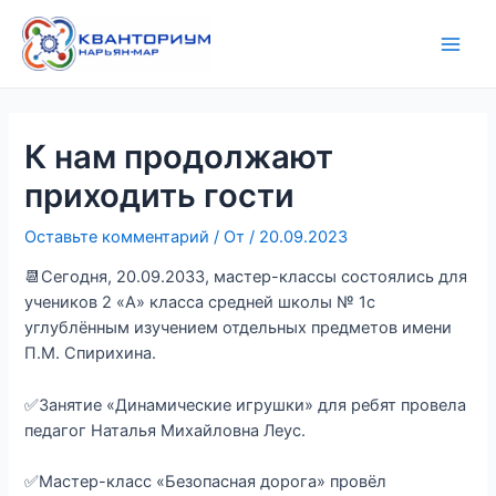
Перейти
Навигация
Main
к
по
Men
содержимому
записям
К нам продолжают
приходить гости
Оставьте комментарий
/ От
/
20.09.2023
📆Сегодня, 20.09.2033, мастер-классы состоялись для
учеников 2 «А» класса средней школы № 1с
углублённым изучением отдельных предметов имени
П.М. Спирихина.
✅Занятие «Динамические игрушки» для ребят провела
педагог Наталья Михайловна Леус.
✅Мастер-класс «Безопасная дорога» провёл