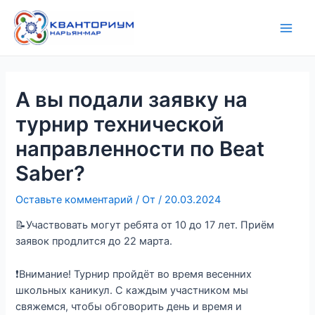
Перейти
Навигация
Main
к
по
Men
содержимому
записям
А вы подали заявку на
турнир технической
направленности по Beat
Saber?
Оставьте комментарий
/ От
/
20.03.2024
📝Участвовать могут ребята от 10 до 17 лет. Приём
заявок продлится до 22 марта.
❗️Внимание! Турнир пройдёт во время весенних
школьных каникул. С каждым участником мы
свяжемся, чтобы обговорить день и время и