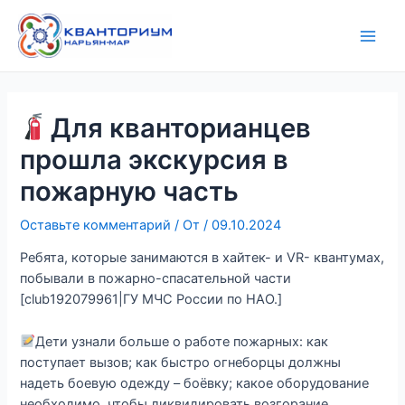
Перейти
Навигация
Main
к
по
Men
содержимому
записям
Для кванторианцев
прошла экскурсия в
пожарную часть
Оставьте комментарий
/ От
/
09.10.2024
Ребята, которые занимаются в хайтек- и VR- квантумах,
побывали в пожарно-спасательной части
[club192079961|ГУ МЧС России по НАО.]
Дети узнали больше о работе пожарных: как
поступает вызов; как быстро огнеборцы должны
надеть боевую одежду – боёвку; какое оборудование
необходимо, чтобы ликвидировать возгорание.