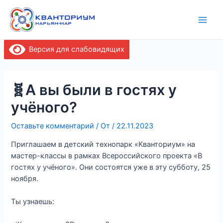
Перейти
Навигация
Main
к
по
Men
содержимому
записям
Версия для слабовидящих
🧬А вы были в гостях у
учёного?
Оставьте комментарий
/ От
/
22.11.2023
Приглашаем в детский технопарк «Кванториум» на
мастер-классы в рамках Всероссийского проекта «В
гостях у учёного». Они состоятся уже в эту субботу, 25
ноября.
Ты узнаешь: