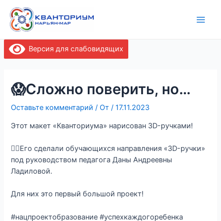
Перейти
Навигация
Main
к
по
Men
содержимому
записям
Версия для слабовидящих
😱Сложно поверить, но…
Оставьте комментарий
/ От
/
17.11.2023
Этот макет «Кванториума» нарисован 3D-ручками!
✍🏻Его сделали обучающихся направления «3D-ручки»
под руководством педагога Даны Андреевны
Ладиловой.
Для них это первый большой проект!
#нацпроектобразование #успехкаждогоребенка