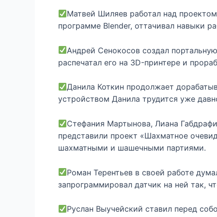
Матвей Шиляев работал над проектом
программе Blender, оттачивал навыки р
Андрей Сенокосов создал портальную
распечатал его на 3D-принтере и прора
Данила Коткин продолжает дорабатыв
устройством Данила трудится уже давно
Стефания Мартынова, Лиана Габдрафи
представили проект «Шахматное очевид
шахматными и шашечными партиями.
Роман Терентьев в своей работе дума
запрограммировал датчик на ней так, ч
Руслан Выучейский ставил перед соб