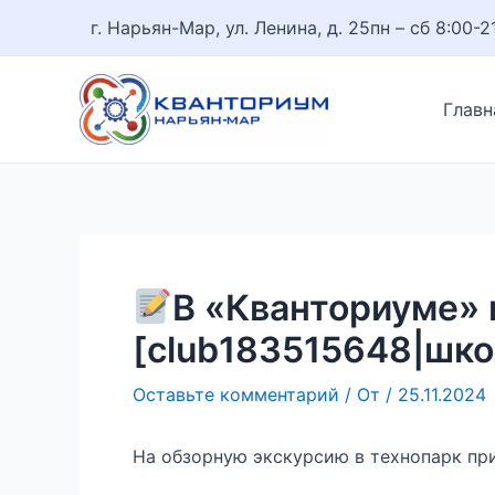
Перейти
Навигация
г. Нарьян-Мар, ул. Ленина, д. 25
пн – сб 8:00-2
к
по
содержимому
записям
Главн
В «Кванториуме» 
[club183515648|шк
Оставьте комментарий
/ От
/
25.11.2024
На обзорную экскурсию в технопарк пр