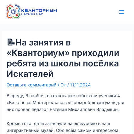
Перейти
Навигация
Main
к
по
Men
содержимому
записям
📝На занятия в
«Кванториум» приходили
ребята из школы посёлка
Искателей
Оставьте комментарий
/ От
/
11.11.2024
В среду, 6 ноября, в технопарке побывали ученики 4
«Б» класса. Мастер-класс в «Промробоквантуме» для
них провёл педагог Евгений Михайлович Владыкин.
Кроме того, дети заглянули на экскурсию в наш
интерактивный музей. Обо всём самом интересном