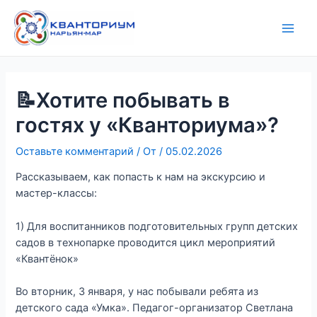
Перейти
Навигация
Main
к
по
Men
содержимому
записям
📝Хотите побывать в
гостях у «Кванториума»?
Оставьте комментарий
/ От
/
05.02.2026
Рассказываем, как попасть к нам на экскурсию и
мастер-классы:
1) Для воспитанников подготовительных групп детских
садов в технопарке проводится цикл мероприятий
«Квантёнок»
Во вторник, 3 января, у нас побывали ребята из
детского сада «Умка». Педагог-организатор Светлана