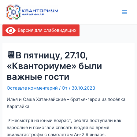
Перейти
Навигация
Main
к
по
Men
содержимому
записям
Версия для слабовидящих
📆В пятницу, 27.10,
«Кванториуме» были
важные гости
Оставьте комментарий
/ От
/
30.10.2023
Илья и Саша Хатанзейские – братья-герои из посёлка
Каратайка.
📌Несмотря на юный возраст, ребята поступили как
взрослые и помогали спасать людей во время
авиакатастрофы с самолётом Ан-2 9 января.