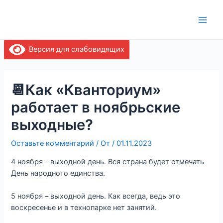
Перейти
Навигация
Main
к
по
Men
содержимому
записям
Версия для слабовидящих
📆Как «Кванториум»
работает в ноябрьские
выходные?
Оставьте комментарий
/ От
/
01.11.2023
4 ноября – выходной день. Вся страна будет отмечать
День народного единства.
5 ноября – выходной день. Как всегда, ведь это
воскресенье и в технопарке нет занятий.