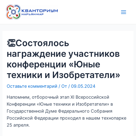
Перейти
Навигация
Main
к
по
Men
содержимому
записям
👏Состоялось
награждение участников
конференции «Юные
техники и Изобретатели»
Оставьте комментарий
/ От
/
09.05.2024
Напомним, отборочный этап XI Всероссийской
Конференции «Юные техники и Изобретатели» в
Государственной Думе Федерального Собрания
Российской Федерации проходил в нашем технопарке
25 апреля.