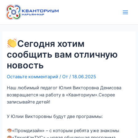
Перейти
Навигация
Main
к
по
Men
содержимому
записям
Сегодня хотим
сообщить вам отличную
новость
Оставьте комментарий
/ От
/
18.06.2025
Наш любимый педагог Юлия Викторовна Денисова
возвращается на работу в «Кванториум».Скорее
записывайте детей!
У Юлии Викторовны будут две программы:
«Промдизайн» – с которым ребята уже знакомы
«ТехноКакТУС» – новая обучающая программа,