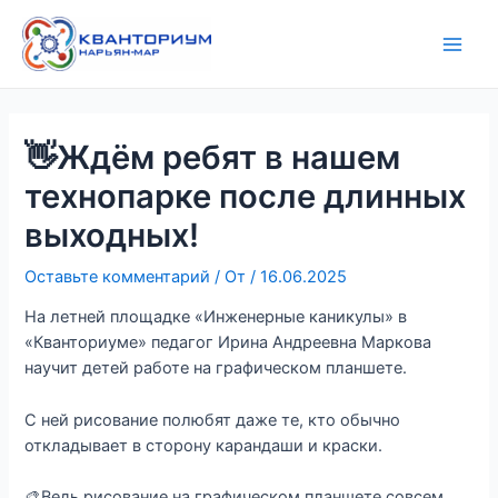
Перейти
Навигация
Main
к
по
Men
содержимому
записям
👋Ждём ребят в нашем
технопарке после длинных
выходных!
Оставьте комментарий
/ От
/
16.06.2025
На летней площадке «Инженерные каникулы» в
«Кванториуме» педагог Ирина Андреевна Маркова
научит детей работе на графическом планшете.
С ней рисование полюбят даже те, кто обычно
откладывает в сторону карандаши и краски.
🎨Ведь рисование на графическом планшете совсем