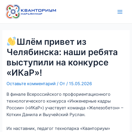
Перейти
Навигация
Main
к
по
Men
содержимому
записям
Шлём привет из
Челябинска: наши ребята
выступили на конкурсе
«ИКаР»!
Оставьте комментарий
/ От
/
15.05.2026
В финале Всероссийского профориентационного
технологического конкурса «Инженерные кадры
России» («ИКаР») участвует команда «Железобетон» –
Коткин Данила и Выучейский Руслан.
Их наставник, педагог технопарка «Кванториум»