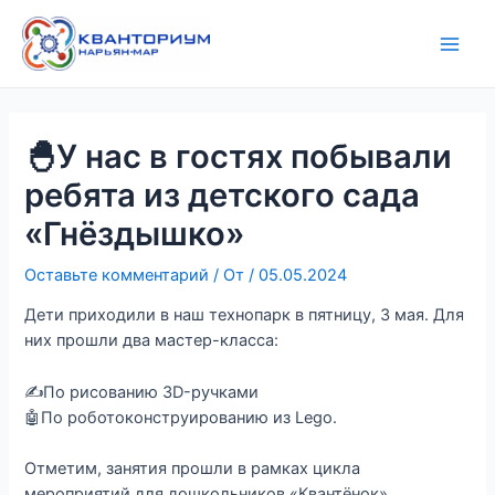
Перейти
Навигация
Main
к
по
Men
содержимому
записям
🐣У нас в гостях побывали
ребята из детского сада
«Гнёздышко»
Оставьте комментарий
/ От
/
05.05.2024
Дети приходили в наш технопарк в пятницу, 3 мая. Для
них прошли два мастер-класса:
✍По рисованию 3D-ручками
🤖По роботоконструированию из Lego.
Отметим, занятия прошли в рамках цикла
мероприятий для дошкольников «Квантёнок».