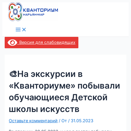
Main
Перейти
Навигация
Menu
к
по
содержимому
записям
Версия для слабовидящих
🎨На экскурсии в
«Кванториуме» побывали
обучающиеся Детской
школы искусств
Оставьте комментарий
/ От
/
31.05.2023