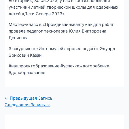
Во вторник, 30.05.2023, у нас в гостях побывали
участники летней творческой школы для одаренных
детей «Дети Севера 2023».
Мастер-класс в «Промдизайнквантуме» для ребят
провела педагог технопарка Юлия Викторовна
Денисова.
Экскурсию в «Интермузей» провел педагог Эдуард
Эрихович Казан.
#нацпроектобразование #успехкаждогоребенка
#допобразование
←
Предыдущая Запись
Следующая Запись
→