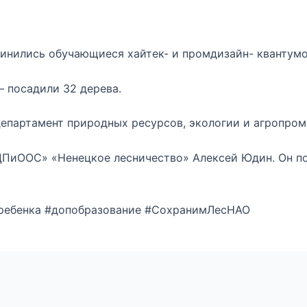
единились обучающиеся хайтек- и промдизайн- квантумо
– посадили 32 дерева.
епартамент природных ресурсов, экологии и агропро
ЦПиООС» «Ненецкое лесничество» Алексей Юдин. Он пок
ребенка #допобразование #СохранимЛесНАО