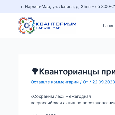
Перейти
Навигация
г. Нарьян-Мар, ул. Ленина, д. 25
пн – сб 8:00-2
к
по
содержимому
записям
Главн
🌳Кванторианцы при
Оставьте комментарий
/ От
/
22.09.2023
«Сохраним лес» – ежегодная
всероссийская акция по восстановлению