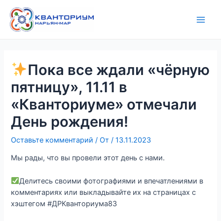
Перейти
Навигация
Main
к
по
Men
содержимому
записям
Пока все ждали «чёрную
пятницу», 11.11 в
«Кванториуме» отмечали
День рождения!
Оставьте комментарий
/ От
/
13.11.2023
Мы рады, что вы провели этот день с нами.
Делитесь своими фотографиями и впечатлениями в
комментариях или выкладывайте их на страницах с
хэштегом #ДРКванториума83