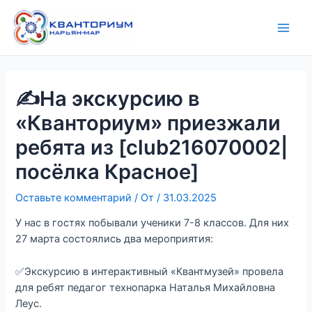
Перейти
Навигация
Main
к
по
Men
содержимому
записям
✍На экскурсию в
«Кванториум» приезжали
ребята из [club216070002|
посёлка Красное]
Оставьте комментарий
/ От
/
31.03.2025
У нас в гостях побывали ученики 7-8 классов. Для них
27 марта состоялись два мероприятия:
✅Экскурсию в интерактивный «Квантмузей» провела
для ребят педагог технопарка Наталья Михайловна
Леус.