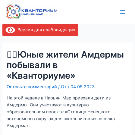
Перейти
Навигация
Main
к
по
Men
содержимому
записям
Версия для слабовидящих
✍🏻Юные жители Амдермы
побывали в
«Кванториуме»
Оставьте комментарий
/ От
/
04.05.2023
На этой неделе в Нарьян-Мар приехали дети из
Амдермы. Они участвуют в культурно-
образовательном проекте «Столица Ненецкого
автономного округа» для школьников из поселка
Амдерма».