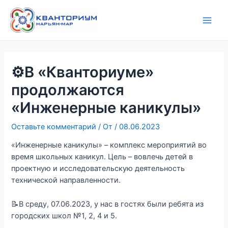
Перейти
Навигация
Main
к
по
Men
содержимому
записям
⚙️В «Кванториуме»
продолжаются
«Инженерные каникулы»
Оставьте комментарий
/ От
/
08.06.2023
«Инженерные каникулы» – комплекс мероприятий во
время школьных каникул. Цель – вовлечь детей в
проектную и исследовательскую деятельность
технической направленности.
📝В среду, 07.06.2023, у нас в гостях были ребята из
городских школ №1, 2, 4 и 5.