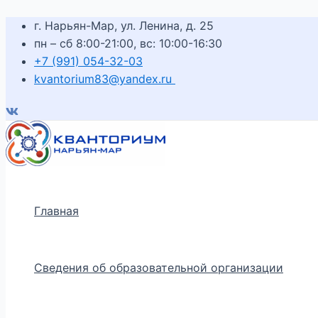
Перейти
Навигация
Введите
Имя*
к
г. Нарьян-Мар, ул. Ленина, д. 25
по
здесь...
содержимому
пн – сб 8:00-21:00, вс: 10:00-16:30
записям
+7 (991) 054-32-03
kvantorium83@yandex.ru
Главная
Сведения об образовательной организации