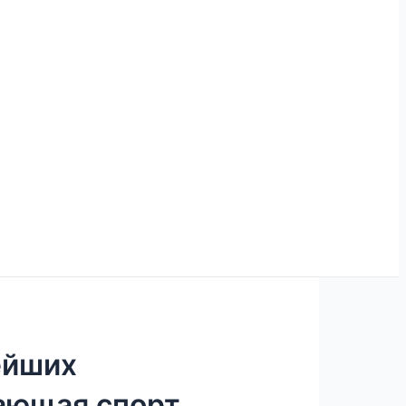
ейших
ающая спорт,