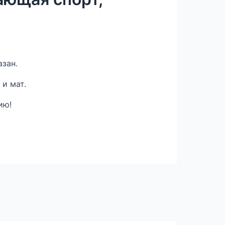
зан.
и мат.
ию!