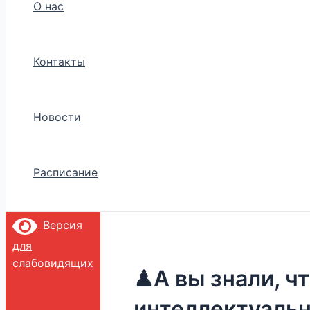
О нас
Контакты
Новости
Расписание
Версия
для
слабовидящих
♟А вы знали, ч
интеллектуальн