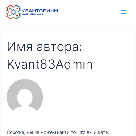
Перейти
Поиск:
Main
к
Men
содержимому
Имя автора:
Kvant83Admin
Похоже, мы не можем найти то, что вы ищете.