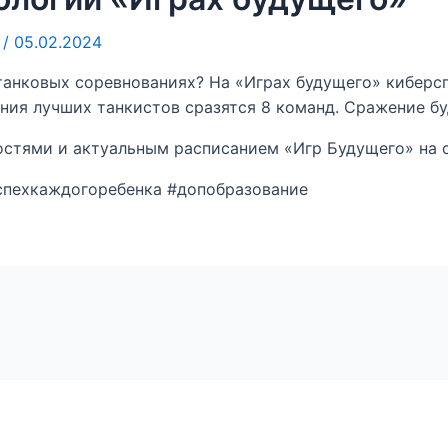
т
/
05.02.2024
 танковых соревнованиях? На «Играх будущего» киберс
вания лучших танкистов сразятся 8 команд. Сражение б
стями и актуальным расписанием «Игр Будущего» на сай
спехкаждогоребенка #допобразование