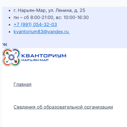
Перейти
Навигация
Введите
Имя*
к
г. Нарьян-Мар, ул. Ленина, д. 25
по
здесь...
содержимому
пн – сб 8:00-21:00, вс: 10:00-16:30
записям
+7 (991) 054-32-03
kvantorium83@yandex.ru
Главная
Сведения об образовательной организации