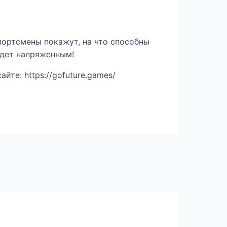
портсмены покажут, на что способны
удет напряженным!
те: https://gofuture.games/