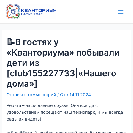
Перейти
Навигация
Main
к
по
Men
содержимому
записям
📝В гостях у
«Кванториума» побывали
дети из
[club155227733|«Нашего
дома»]
Оставьте комментарий
/ От
/
14.11.2024
Ребята – наши давние друзья. Они всегда с
удовольствием посещают наш технопарк, и мы всегда
рады их видеть!
📅В субботу, 9 ноября, для детей прошёл мастер-класс