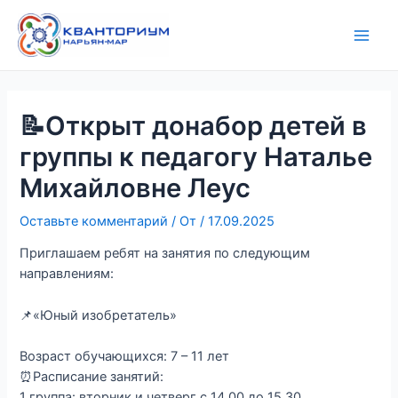
Перейти
Навигация
Main
к
по
Men
содержимому
записям
📝Открыт донабор детей в
группы к педагогу Наталье
Михайловне Леус
Оставьте комментарий
/ От
/
17.09.2025
Приглашаем ребят на занятия по следующим
направлениям:
📌«Юный изобретатель»
Возраст обучающихся: 7 – 11 лет
⏰Расписание занятий:
1 группа: вторник и четверг с 14.00 до 15.30