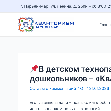
Перейти
Навигация
г. Нарьян-Мар, ул. Ленина, д. 25
пн – сб 8:00-2
к
по
содержимому
записям
Главн
В детском техноп
дошкольников – «Кв
Оставьте комментарий
/ От
/
21.01.2026
Его главные задачи – познакомить ребят
использованием новых технологий.