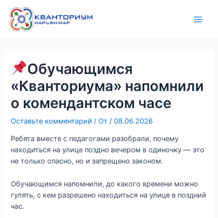
Перейти
Навигация
Main
к
по
Men
содержимому
записям
Обучающимся
«Кванториума» напомнили
о комендантском часе
Оставьте комментарий
/ От
/
08.06.2026
Ребята вместе с педагогами разобрали, почему
находиться на улице поздно вечером в одиночку — это
не только опасно, но и запрещено законом.
Обучающимся напомнили, до какого времени можно
гулять, с кем разрешено находиться на улице в поздний
час.