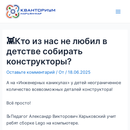
Перейти
Навигация
Main
к
по
Men
содержимому
записям
👾Кто из нас не любил в
детстве собирать
конструкторы?
Оставьте комментарий
/ От
/
18.06.2025
А на «Инженерных каникулах» у детей неограниченное
количество всевозможных деталей конструктора!
Всё просто!
📝Педагог Александр Викторович Харьковский учит
ребят сборке Lego на компьютере.