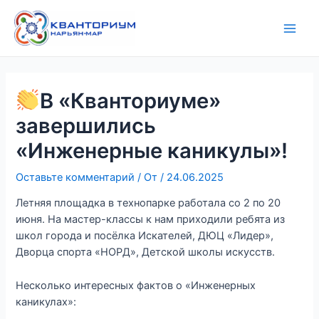
Перейти
Навигация
Main
к
по
Men
содержимому
записям
В «Кванториуме»
завершились
«Инженерные каникулы»!
Оставьте комментарий
/ От
/
24.06.2025
Летняя площадка в технопарке работала со 2 по 20
июня. На мастер-классы к нам приходили ребята из
школ города и посёлка Искателей, ДЮЦ «Лидер»,
Дворца спорта «НОРД», Детской школы искусств.
Несколько интересных фактов о «Инженерных
каникулах»: