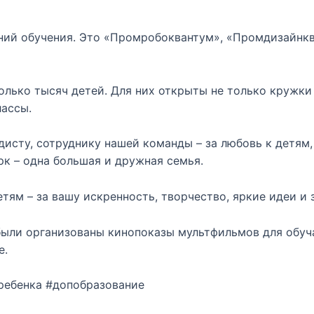
ний обучения. Это «Промробоквантум», «Промдизайнкв
олько тысяч детей. Для них открыты не только кружки 
лассы.
исту, сотруднику нашей команды – за любовь к детям,
к – одна большая и дружная семья.
тям – за вашу искренность, творчество, яркие идеи и 
были организованы кинопоказы мультфильмов для обу
е.
ребенка #допобразование