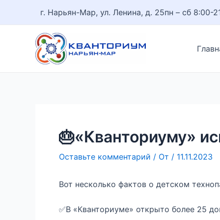
Перейти
Навигация
г. Нарьян-Мар, ул. Ленина, д. 25
пн – сб 8:00-2
к
по
содержимому
записям
Главн
🎂«Кванториуму» ис
Оставьте комментарий
/ От
/
11.11.2023
Вот несколько фактов о детском техноп
✅В «Кванториуме» открыто более 25 д